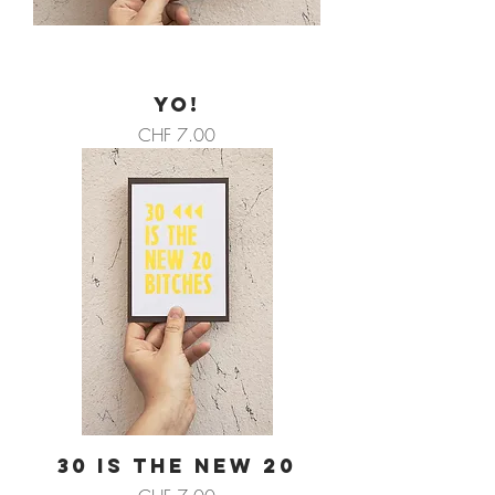
YO!
Preis
CHF 7.00
30 IS THE NEW 20
Preis