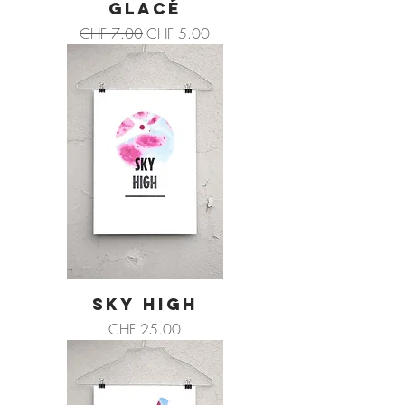
GLACÉ
Standardpreis
Sale-Preis
CHF 7.00
CHF 5.00
SKY HIGH
Preis
CHF 25.00